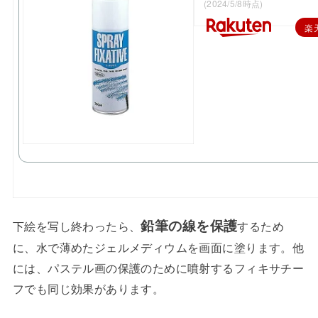
(2024/5/8時点)
楽
鉛筆の線を保護
下絵を写し終わったら、
するため
に、水で薄めたジェルメディウムを画面に塗ります。他
には、パステル画の保護のために噴射するフィキサチー
フでも同じ効果があります。