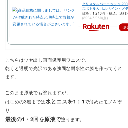
クリスタルバーニッシュ 200
ズボトル入 ホルベイン・メ
価格：1,210円（税込、送料
(2024/5/26時点)
楽
こちらはツヤ出し画面保護用ワニスで、
乾くと透明で光沢のある強固な耐水性の膜を作ってくれ
ます。
このまま原液でも塗れますが、
水とニスを1：1
はじめの3層までは
で薄めたモノを塗
り、
最後の1・2回を原液
で
塗ります。