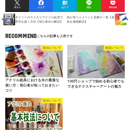
ポスト
シェア
はてブ
送る
Pocket
ダイソーのラメ入りアクリル絵具で
色が持つイメージと効果の一覧【各
星空を描く方法【初心者向け解説】
色を徹底解説】
RECOMMEND
技法について
技法について
アクリル絵具における水の最適な
100円ショップで始める初心者でも
使い方：初心者が知っておきたい
できるテクスチャーアートの魅力
コツ
技法について