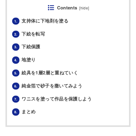
Contents
[
hide
]
支持体に下地剤を塗る
1.
下絵を転写
2.
下絵保護
3.
地塗り
4.
絵具を1層2層と重ねていく
5.
純金箔で砂子を撒いてみよう
6.
ワニスを塗って作品を保護しよう
7.
まとめ
8.