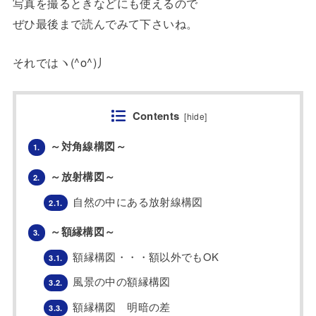
写真を撮るときなどにも使えるので
ぜひ最後まで読んでみて下さいね。
それではヽ(^o^)丿
Contents
[
hide
]
～対角線構図～
1.
～放射構図～
2.
自然の中にある放射線構図
2.1.
～額縁構図～
3.
額縁構図・・・額以外でもOK
3.1.
風景の中の額縁構図
3.2.
額縁構図 明暗の差
3.3.