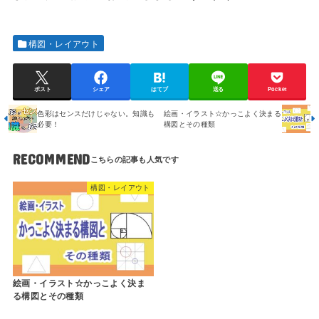
構図・レイアウト
ポスト
シェア
はてブ
送る
Pocket
色彩はセンスだけじゃない。知識も
絵画・イラスト☆かっこよく決まる
必要！
構図とその種類
RECOMMEND
構図・レイアウト
絵画・イラスト☆かっこよく決ま
る構図とその種類